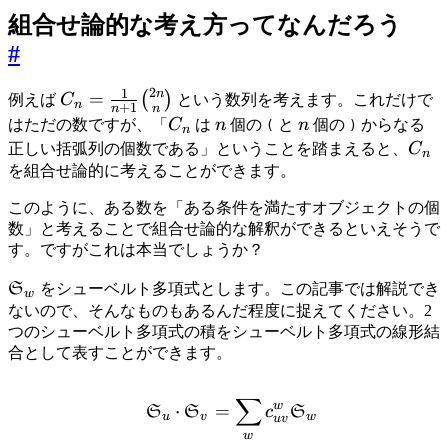
組合せ論的な考え方ってなんだろう
#
2
1
n
C_n=\frac{1}
=
(
)
例えば
C
という数列を考えます。これだけで
n
+
1
n
n
{n+1}\binom{2n}
C_n
n
n
はただの数ですが、「
C
は
n
個の
と
n
個の
からなる
(
)
n
{n}
C_n
正しい括弧列の個数である」ということを踏まえると、
C
n
を組合せ論的に考えることができます。
このように、ある数を「ある条件を満たすオブジェクトの個
数」と考えることで組合せ論的な解釈ができるといえそうで
す。ですがこれは本当でしょうか？
\mathfrak{S}_w
S
をシューベルト多項式とします。この記事では解説でき
w
ないので、そんなものもあるんだ程度に捉えてください。2
つのシューベルト多項式の積をシューベルト多項式の線形結
合として表すことができます。
∑
\mathfrak{S} _ u\cdot\
w
⋅
=
S
S
c
S
u
v
w
uv
w