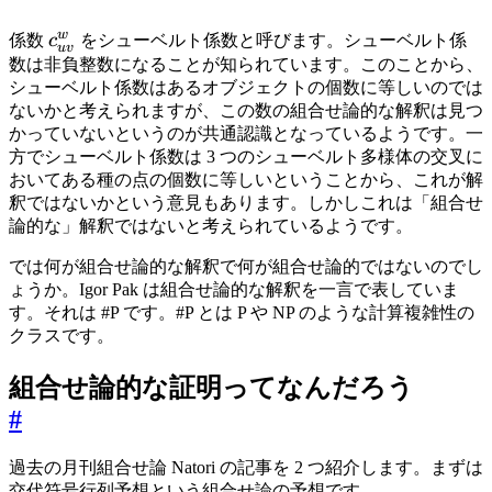
w
c_{uv}^w
係数
c
をシューベルト係数と呼びます。シューベルト係
uv
数は非負整数になることが知られています。このことから、
シューベルト係数はあるオブジェクトの個数に等しいのでは
ないかと考えられますが、この数の組合せ論的な解釈は見つ
かっていないというのが共通認識となっているようです。一
方でシューベルト係数は 3 つのシューベルト多様体の交叉に
おいてある種の点の個数に等しいということから、これが解
釈ではないかという意見もあります。しかしこれは「組合せ
論的な」解釈ではないと考えられているようです。
では何が組合せ論的な解釈で何が組合せ論的ではないのでし
ょうか。Igor Pak は組合せ論的な解釈を一言で表していま
す。それは #P です。#P とは P や NP のような計算複雑性の
クラスです。
組合せ論的な証明ってなんだろう
#
過去の月刊組合せ論 Natori の記事を 2 つ紹介します。まずは
交代符号行列予想という組合せ論の予想です。