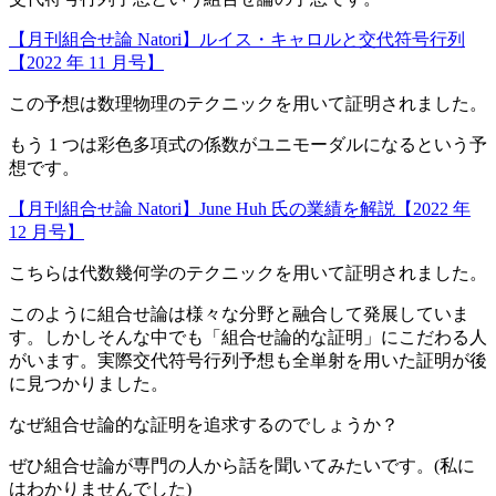
【月刊組合せ論 Natori】ルイス・キャロルと交代符号行列
【2022 年 11 月号】
この予想は数理物理のテクニックを用いて証明されました。
もう 1 つは彩色多項式の係数がユニモーダルになるという予
想です。
【月刊組合せ論 Natori】June Huh 氏の業績を解説【2022 年
12 月号】
こちらは代数幾何学のテクニックを用いて証明されました。
このように組合せ論は様々な分野と融合して発展していま
す。しかしそんな中でも「組合せ論的な証明」にこだわる人
がいます。実際交代符号行列予想も全単射を用いた証明が後
に見つかりました。
なぜ組合せ論的な証明を追求するのでしょうか？
ぜひ組合せ論が専門の人から話を聞いてみたいです。(私に
はわかりませんでした)