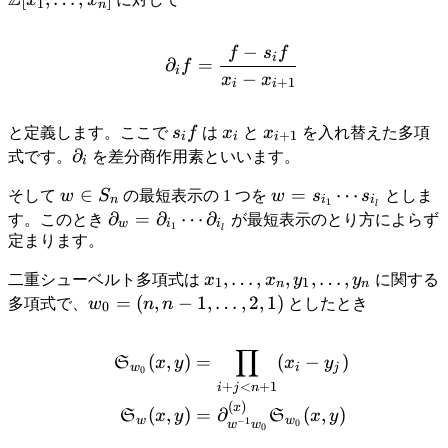
Z
x
x
1
n
−
f
s
f
\partial_if=\frac{f-s_if}
i
∂
=
f
i
−
x
x
+
1
i
i
s_if
x_i
x_{i+1}
と定義します。ここで
s
f
は
x
と
x
を入れ替えた多項
+
1
i
i
i
\partial_i
∂
式です。
を差分商作用素といいます。
i
w\in
∈
w=s_{i_1}\cdots
=
⋯
そして
w
S
の最短表示の 1 つを
w
s
s
としま
n
i
i
1
l
S_n
s_{i_l}
\partial_w=\partial_{i_1}\cdots
∂
=
∂
⋯
∂
す。このとき
が最短表示のとり方によらず
w
i
i
1
l
\partial_{i_l}
定まります。
x_1,\ldots,x_n,y_1,\ldots,y_
,
…
,
,
,
…
,
二重シューベルト多項式は
x
x
y
y
に関する
1
1
n
n
w_0=(n,n-
=
(
,
−
1
,
…
,
2
,
1
)
多項式で、
w
n
n
としたとき
0
1,\ldots,2,1)
∏
\begin{align*} \mathfra
(
,
)
=
(
−
)
S
x
y
x
y
w
i
j
0
+
<
+
1
i
j
n
(
)
x
(
,
)
=
∂
(
,
)
S
x
y
S
x
y
w
w
−
1
0
w
w
0