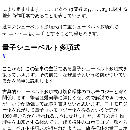
(
)
\partial^{(x)}
x_1,\ldots,x_n
x
∂
,
…
,
により定まります。ここで
は変数
x
x
に関する
1
n
差分商作用素であることを表しています。
y_1
通常のシューベルト多項式は二重シューベルト多項式で
=
⋯
=
=
0
y
y
とすることで得られます。
1
n
量子シューベルト多項式
#
ここからはこの記事の主題である量子シューベルト多項式を
扱っていきます。その前に、なぜ量子という名前がついてい
るかを簡単に説明します。
古典的シューベルト多項式は旗多様体のコホモロジーと深く
関係します。筆者は幾何学に詳しくないので解説できません
が、いつか勉強して記事を書きたいと思います。コホモロジ
ー環を変形して量子コホモロジー環を得るという研究が
1990 年ごろから行われるようになりました。名前の通り物
理学を由来とする概念です。旗多様体のコホモロジー環から
シューベルト多項式が得られたように、旗多様体の量子コホ