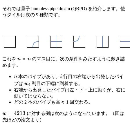
それでは量子 bumpless pipe dream (QBPD) を紹介します。使
うタイルは次の 9 種類です。
n\times
×
これを
n
n
のマス目に、次の条件をみたすように敷き詰
n
めます。
n
i
n
本のパイプがあり、
i
行目の右端から出発したパイ
w_i
プは
w
列目の下端に到着する。
i
右端から出発したパイプは左・下・上に動くが、右に
動いてはならない。
どの 2 本のパイプも高々 1 回交わる。
w=4213
=
4213
w
に対する例は次のようになっています。（図は
先ほどの論文より）