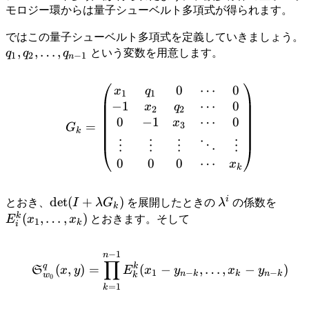
モロジー環からは量子シューベルト多項式が得られます。
ではこの量子シューベルト多項式を定義していきましょう。
,
,
…
,
q
q
q
という変数を用意します。
1
2
−
1
n
0
⋯
0
G_k=\begin{pmatrix} x_1 
x
q
1
1
−
1
0
⋯
x
q
2
2
0
−
1
0
⋯
x
=
3
G
k
⋮
⋮
⋮
⋱
⋮
0
0
0
⋯
x
k
i
\det(I+\lambda
det
(
+
)
\lambda^i
E_i^k
とおき、
I
λ
G
を展開したときの
λ
の係数を
k
G_k)
k
(
,
…
,
)
E
x
x
とおきます。そして
1
k
i
−
1
\mathfrak{S}_{w_0}^q(x
n
∏
q
k
(
,
)
=
(
−
,
…
,
−
)
S
x
y
E
x
y
x
y
1
−
−
n
k
k
n
k
w
k
0
=
1
k